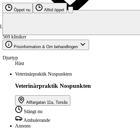
Öppet nu
Alltid öppet
Kliniker för häst
Laddar karta…
569 kliniker
Prisinformation & Om behandlingen
Djurtyp
Häst
Veterinärpraktik Nospunkten
Veterinärpraktik Nospunkten
Allfargatan 11a, Torsås
Stängt nu
Ambulerande
Annons