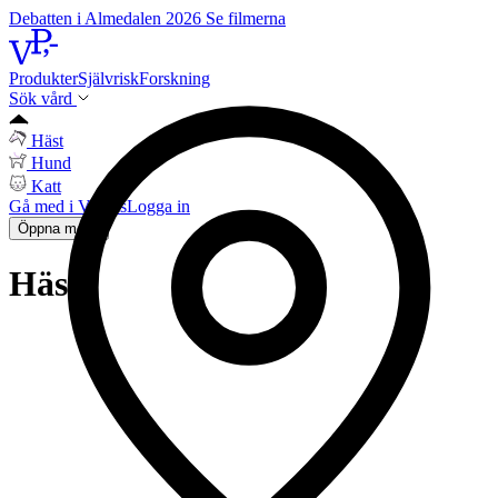
Debatten i Almedalen 2026
Se filmerna
Produkter
Självrisk
Forskning
Sök vård
Häst
Hund
Katt
Gå med i Vetpris
Logga in
Öppna meny
Häst